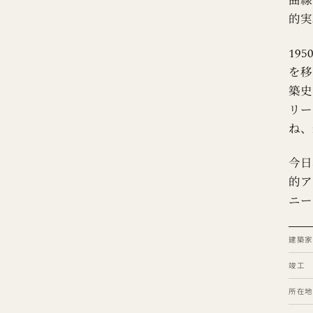
曲線
的実
19
を移
築史
リー
ね、
今日
的ア
ニー
建築家
竣工
所在地