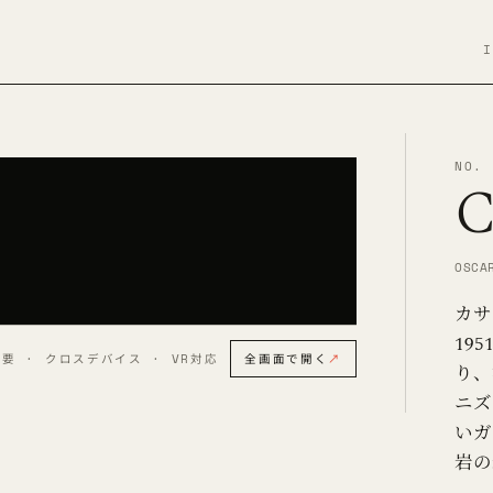
I
NO. 
C
OSCA
カサ
19
要 · クロスデバイス · VR対応
全画面で開く
↗
り、
ニズ
いガ
岩の