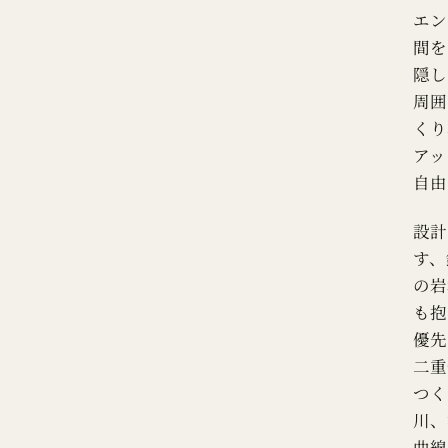
エン
間を
隠し
周囲
くり
アッ
自由
設計
す、
の岩
も抱
優先
二重
つく
川、