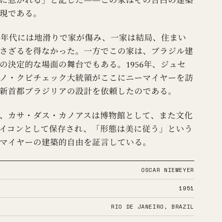
に惹かれる」と記した——この家はその告白の建築
現である。
50年代には地滑りで家が傷み、一家は結局、住まい
さざるを得なかった。一方でこの家は、ブラジル建
の決定的な場面の舞台でもある。1956年、ジュセ
ノ・クビチェック大統領がここにニーマイヤーを訪
新首都ブラジリアの設計を依頼したのである。
、カサ・ダス・カノアスは博物館として、また文化
イコンとして保存され、「形態は美に従う」という
マイヤーの建築的自由を証言している。
OSCAR NIEMEYER
1951
RIO DE JANEIRO, BRAZIL