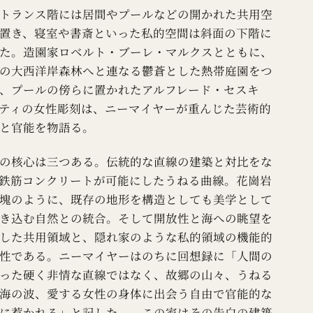
トランス階には居間やプールなどの開かれた共用空
置き、寝室や書斎といった私的空間は斜面の下階に
た。造園家ロベルト・ブーレ・マルクスとともに、
の大西洋岸森林へと連なる鬱蒼とした熱帯庭園をつ
、プールの傍らに置かれたアルフレード・セスキ
ティの女性彫刻は、ニーマイヤーが重んじた芸術的
と官能を物語る。
の核心は三つある。伝統的な直線の建築と対比をな
鉄筋コンクリートが可能にしたうねる曲線。花崗岩
塊のように、既存の地形を構造としても美学として
き込む自然との統合。そして開放性と海への眺望を
した共用領域と、隠れ家のような私的領域の機能的
性である。ニーマイヤーはのちに回想録に「人間の
った硬く非情な直線ではなく、故郷の山々、うねる
海の波、愛する女性の身体に出会う自由で官能的な