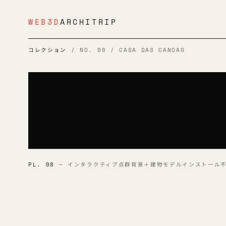
WEB3D
ARCHITRIP
コレクション
/ NO. 08 / CASA DAS CANOAS
PL. 08
— インタラクティブ点群背景＋建物モデル
インストール不