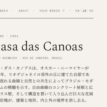
NDEX
·
ABOUT
·
YOUR WEB3D ↗
·
EN
|
JA
|
KO
08 · 1951
asa das Canoas
R NIEMEYER · RIO DE JANEIRO, BRAZIL
・ダス・カノアスは、オスカー・ニーマイヤーが
51年、リオデジャネイロ郊外の丘に建てた自邸であ
流れる曲線と自然との共生によってブラジル・モダ
ムの精髄を示す。自由曲線のコンクリート屋根と広
ラス壁、そして構造を貫いて入り込んだ巨大な花崗
岩塊が、建築と地形、内と外の境界を消し去る。