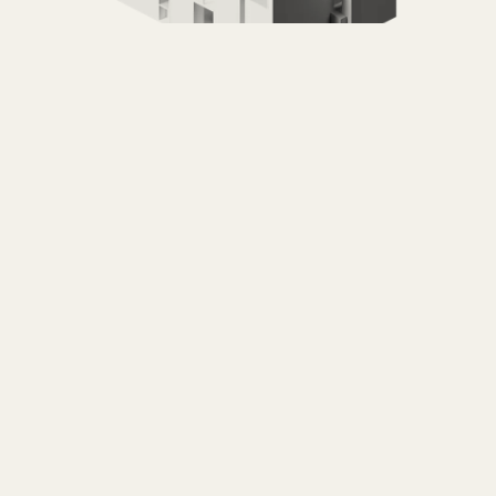
rgaret Esherick Ho
LOUIS KAHN — PHILADELPHIA, UNITED STATES
見に行く →