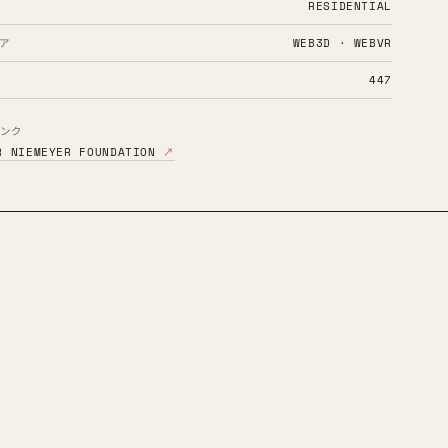
RESIDENTIAL
ア
WEB3D · WEBVR
447
ンク
R NIEMEYER FOUNDATION
↗